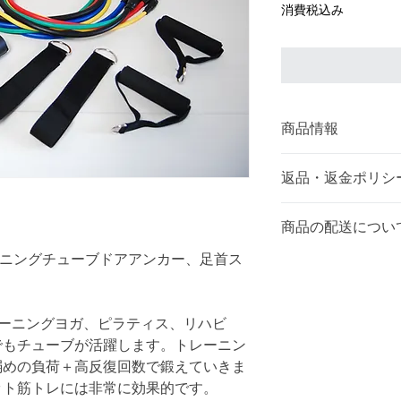
格
消費税込み
商品情報
【仕様】
返品・返金ポリシ
材質：TPE、金属
返品・交換について
商品の配送につい
重量(約)：540g
商品がお手元に届き
ーニングチューブドアアンカー、足首ス
お届けは入金日より
れていたり、商品が
チューブ長さ(約)：12
ます。
色違いチューブ & 
土日祝祭日を挟んだ
レーニングヨガ、ピラティス、リハビ
【初期不良について
でもチューブが活躍します。トレーニン
イエロー/10lbs、グリ
発送が遅れる場合が
品質には万全を期し
弱めの負荷＋高反復回数で鍛えていきま
ー/25lbs、ブラック/30
良などがございまし
ット筋トレには非常に効果的です。
す。その際の返品送