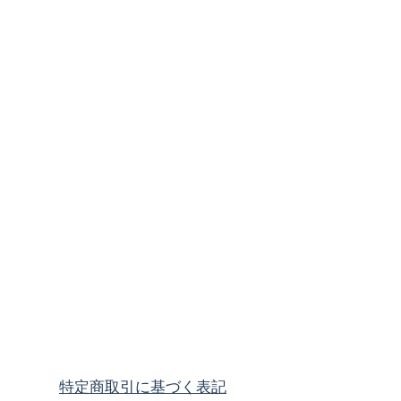
後7日以内にメールまたはお電話に
×5本
応致しますが、在庫の状況により即
場合がございますのでご了承くださ
場合の返金に関しては、すみやかに
金致します。
超えた場合の返品・交換はいかなる
ませんのでご了承願います。
キャンセル・返品・交換について】
る（初期不良・誤配送以外）商品出
で踏み、グリップ部分を手に持ち、
購入代行というサービスの特性上、
とにより、アーム部分を簡単に鍛え
んのでご了承下さい。
ング中は、なるべく肘を動かさない
特定商取引に基づく表記
層効果的です。