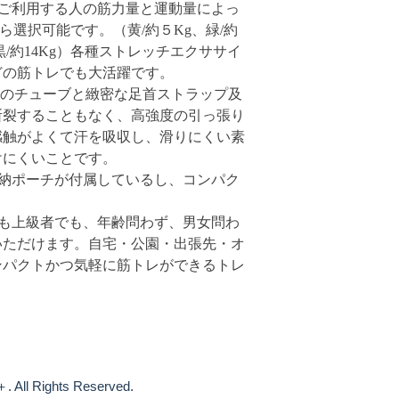
ブご利用する人の筋力量と運動量によっ
ら選択可能です。（黄/約５Kg、緑/約
必ず、商品受け取り
【商品内容】
g、黒/約14Kg）各種ストレッチエクササイ
てご連絡ください。
どの筋トレでも大活躍です。
トレーニングチューブ
出来る限り早急に対
素材のチューブと緻密な足首ストラップ及
座に交換ができない
断裂することもなく、高強度の引っ張り
ハンドル×2個
い。
感触がよくて汗を吸収し、滑りにくい素
足首ストラップ×2個
けにくいことです。
不良品による返品の
収納ポーチが付属しているし、コンパク
ご指定の口座にご返
ドアアンカー×1個
でも上級者でも、年齢問わず、男女問わ
お届けから8日間を
収納ポーチ×1枚
場合でもお受けでき
いただけます。自宅・公園・出張先・オ
ンパクトかつ気軽に筋トレができるトレ
【お客様都合による
【ご使用方法】
お客様のご都合によ
※チューブの先を足
荷後の返品・交換は
真上に巻き上げるこ
一切お受けできませ
られます。トレーニ
 All Rights Reserved.
ようにするとより一