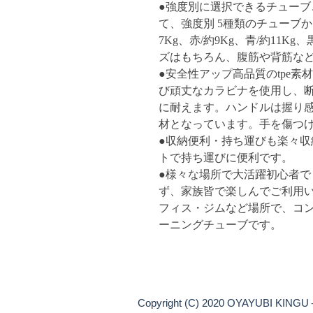
●強度別に選択できるチュー
て、強度別 5種類のチューブか
7Kg、赤/約9Kg、青/約11K
ズはもちろん、腹筋や背筋な
●安全性アップ高品質のtpe
び頑丈なカラビナを使用し、
に耐えます。ハンドルは握り
材となっています。手を傷つ
●収納便利・持ち運びも楽々
トで持ち運びに便利です。
●様々な場所で大活躍初心者
ず、家族皆で楽しんでご利用
フィス・ジムなど場所で、コ
ーニングチューブです。
Copyright (C) 2020 OYAYUBI KINGU＋.